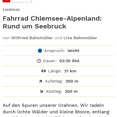
ABO
FAHRRAD
GEWINNEN
Fahrrad Chiemsee-Alpenland:
Rund um Seebruck
NEWSLETTER
von
Wilfried Bahnmüller
und
Lisa Bahnmüller
ALLE THEMEN
Anspruch:
leicht
SHOP
Dauer:
02:30 Std.
Länge:
21 km
Aufstieg:
200 m
Abstieg:
200 m
Auf den Spuren unserer Urahnen. Wir radeln
durch lichte Wälder und kleine Moore, entlang