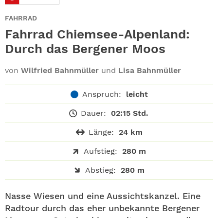
ABO
FAHRRAD
GEWINNEN
Fahrrad Chiemsee-Alpenland:
Durch das Bergener Moos
NEWSLETTER
von
Wilfried Bahnmüller
und
Lisa Bahnmüller
ALLE THEMEN
Anspruch:
leicht
SHOP
Dauer:
02:15 Std.
Länge:
24 km
Aufstieg:
280 m
Abstieg:
280 m
Nasse Wiesen und eine Aussichtskanzel. Eine
Radtour durch das eher unbekannte Bergener