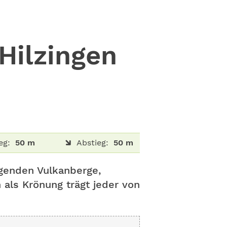
Hilzingen
eg:
50 m
Abstieg:
50 m
agenden Vulkanberge,
als Krönung trägt jeder von