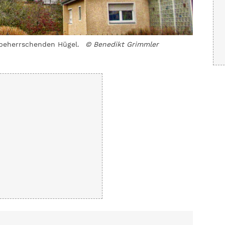
 beherrschenden Hügel.
© Benedikt Grimmler
Das ehem
Grimmler