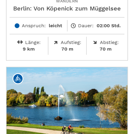
WANDERN
Berlin: Von Köpenick zum Müggelsee
Anspruch:
leicht
Dauer:
02:00 Std.
Länge:
Aufstieg:
Abstieg:
9 km
70 m
70 m