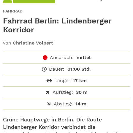
ABO
FAHRRAD
GEWINNEN
Fahrrad Berlin: Lindenberger
Korridor
NEWSLETTER
von
Christine Volpert
ALLE THEMEN
Anspruch:
mittel
SHOP
Dauer:
01:00 Std.
Länge:
17 km
Aufstieg:
30 m
Abstieg:
14 m
Grüne Hauptwege in Berlin. Die Route
Lindenberger Korridor verbindet die