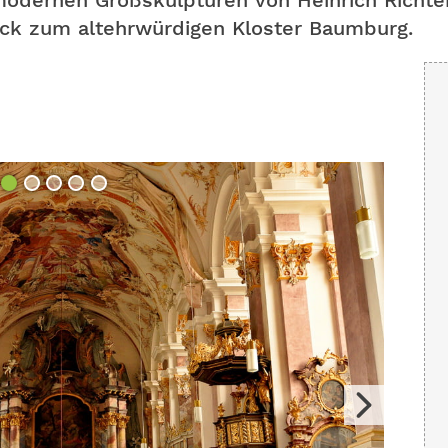
dernen Großskulpturen von Heinrich Richter
rück zum altehrwürdigen Kloster Baumburg.