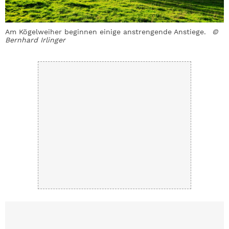
Am Kögelweiher beginnen einige anstrengende Anstiege.
©
Ü
Bernhard Irlinger
H