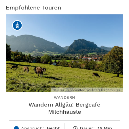
Empfohlene Touren
© Lisa Bahnmüller, Wilfried Bahnmüller
WANDERN
Wandern Allgäu: Bergcafé
Milchhäusle
Anspruch:
leicht
Dauer:
15 Min