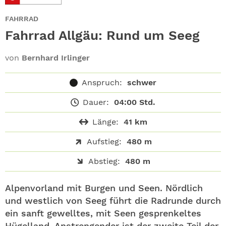
ABO
FAHRRAD
GEWINNEN
Fahrrad Allgäu: Rund um Seeg
NEWSLETTER
von
Bernhard Irlinger
Anspruch:
schwer
ALLE THEMEN
Dauer:
04:00 Std.
SHOP
Länge:
41 km
Aufstieg:
480 m
Abstieg:
480 m
Alpenvorland mit Burgen und Seen. Nördlich
und westlich von Seeg führt die Radrunde durch
ein sanft gewelltes, mit Seen gesprenkeltes
Hügelland. Anstrengender ist der zweite Teil der