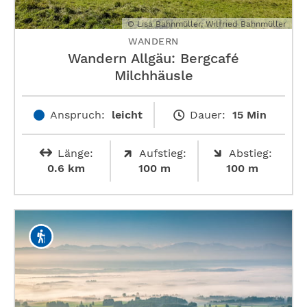
© Lisa Bahnmüller, Wilfried Bahnmüller
WANDERN
Wandern Allgäu: Bergcafé
Milchhäusle
Anspruch:
leicht
Dauer:
15 Min
Länge:
Aufstieg:
Abstieg:
0.6 km
100 m
100 m