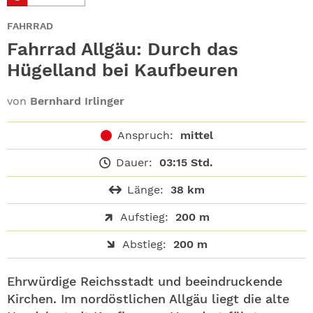
ABO
FAHRRAD
GEWINNEN
Fahrrad Allgäu: Durch das
Hügelland bei Kaufbeuren
NEWSLETTER
von
Bernhard Irlinger
ALLE THEMEN
Anspruch:
mittel
SHOP
Dauer:
03:15 Std.
Länge:
38 km
Aufstieg:
200 m
Abstieg:
200 m
Ehrwürdige Reichsstadt und beeindruckende
Kirchen. Im nordöstlichen Allgäu liegt die alte