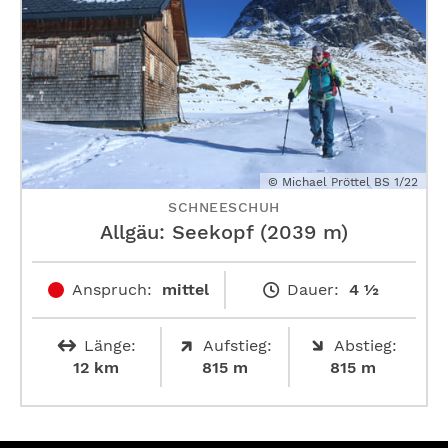
© Michael Pröttel BS 1/22
SCHNEESCHUH
Allgäu: Seekopf (2039 m)
Anspruch:
mittel
Dauer:
4 ½
Länge:
Aufstieg:
Abstieg:
12 km
815 m
815 m