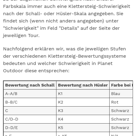
Farbskala immer auch eine Klettersteig-Schwierigkeit
nach der Schall- oder Hüsler-Skala angegeben. Sie
findet sich (wenn nicht anders angegeben) unter
"Schwierigkeit" im Feld "Details" auf der Seite der
jeweiligen Tour.
Nachfolgend erklären wir, was die jeweiligen Stufen
der verschiedenen Klettersteig-Bewertungssysteme
bedeuten und welcher Schwierigkeit in Planet
Outdoor diese entsprechen:
Bewertung nach Schall
Bewertung nach Hüsler
Farbe bei P
A-A/B
K1
Blau
B-B/C
K2
Rot
C
K3
Schwarz
C/D-D
K4
Schwarz
D-D/E
K5
Schwarz
> E
> K5
N/A