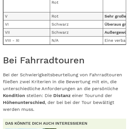
Rot
V
Rot
Sehr große 
VI
Schwarz
Überaus gro
VII
Schwarz
Außergewöhn
VIII - XI
N/A
Eine verbale
Bei Fahrradtouren
Bei der Schwierigkeitsbeurteilung von Fahrradtouren
fließen zwei Kriterien in die Bewertung mit ein, die
unterschiedliche Anforderungen an die persönliche
Kondition
stellen: Die
Distanz
einer Tour
und der
Höhenunterschied
, der bei bei der Tour bewältigt
werden muss.
DAS KÖNNTE DICH AUCH INTERESSIEREN