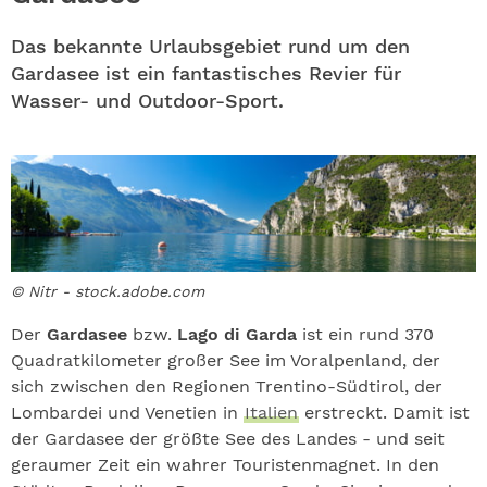
ABO
Das bekannte Urlaubsgebiet rund um den
GEWINNEN
Gardasee ist ein fantastisches Revier für
Wasser- und Outdoor-Sport.
NEWSLETTER
ALLE THEMEN
SHOP
© Nitr - stock.adobe.com
Der
Gardasee
bzw.
Lago di Garda
ist ein rund 370
Quadratkilometer großer See im Voralpenland, der
sich zwischen den Regionen Trentino-Südtirol, der
Lombardei und Venetien in
Italien
erstreckt. Damit ist
der Gardasee der größte See des Landes - und seit
geraumer Zeit ein wahrer Touristenmagnet. In den