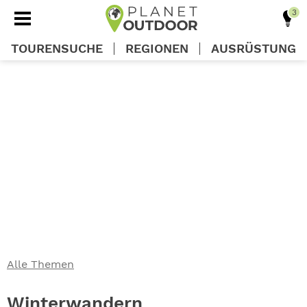
TOURENSUCHE
REGIONEN
AUSRÜSTUNG
REGIONEN
TOUREN
AUSRÜSTUNG
WISSEN
Alle Themen
OUTDOOR DEALS
Winterwandern