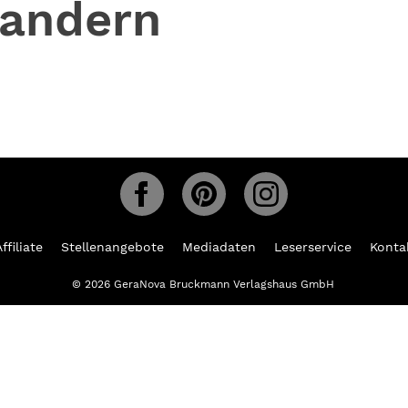
andern
ffiliate
Stellenangebote
Mediadaten
Leserservice
Konta
© 2026 GeraNova Bruckmann Verlagshaus GmbH