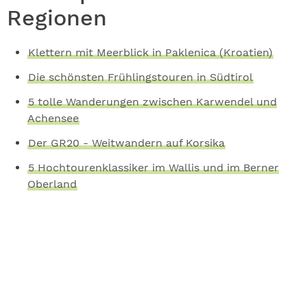
Regionen
Klettern mit Meerblick in Paklenica (Kroatien)
Die schönsten Frühlingstouren in Südtirol
5 tolle Wanderungen zwischen Karwendel und
Achensee
Der GR20 - Weitwandern auf Korsika
5 Hochtourenklassiker im Wallis und im Berner
Oberland