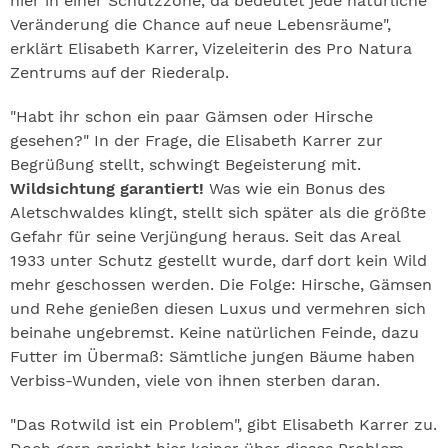
hier in einer Schutzzone, da bedeutet jede natürliche
Veränderung die Chance auf neue Lebensräume",
erklärt Elisabeth Karrer, Vizeleiterin des Pro Natura
Zentrums auf der Riederalp.
"Habt ihr schon ein paar Gämsen oder Hirsche
gesehen?" In der Frage, die Elisabeth Karrer zur
Begrüßung stellt, schwingt Begeisterung mit.
Wildsichtung garantiert!
Was wie ein Bonus des
Aletschwaldes klingt, stellt sich später als die größte
Gefahr für seine Verjüngung heraus. Seit das Areal
1933 unter Schutz gestellt wurde, darf dort kein Wild
mehr geschossen werden. Die Folge: Hirsche, Gämsen
und Rehe genießen diesen Luxus und vermehren sich
beinahe ungebremst. Keine natürlichen Feinde, dazu
Futter im Übermaß: Sämtliche jungen Bäume haben
Verbiss-Wunden, viele von ihnen sterben daran.
"Das Rotwild ist ein Problem", gibt Elisabeth Karrer zu.