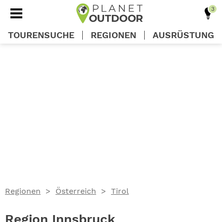
TOURENSUCHE
REGIONEN
AUSRÜSTUNG
REGIONEN
TOUREN
AUSRÜSTUNG
WISSEN
Regionen
Österreich
Tirol
OUTDOOR DEALS
Region Innsbruck