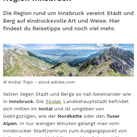
ABO
Die Region rund um Innsbruck vereint Stadt und
GEWINNEN
Berg auf eindrucksvolle Art und Weise. Hier
findest du Reisetipps und noch viel mehr.
NEWSLETTER
ALLE THEMEN
SHOP
© Anibal Trejo - stock.adobe.com
Selten liegen Stadt und Berge so nah beieinander wie
in
Innsbruck
. Die
Tiroler
Landeshauptstadt befindet
sich mitten im
Inntal
und ist umgeben von
Gebirgszügen, wie der
Nordkette
oder den
Tuxer
Alpen
. In nur wenigen Minuten gelangt man vom
Innsbrucker Stadtzentrum zum Ausgangspunkt von