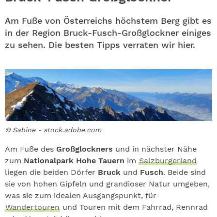
ABO
Am Fuße von Österreichs höchstem Berg gibt es
GEWINNEN
in der Region Bruck-Fusch-Großglockner einiges
zu sehen. Die besten Tipps verraten wir hier.
NEWSLETTER
ALLE THEMEN
SHOP
© Sabine - stock.adobe.com
Am Fuße des
Großglockners
und in nächster Nähe
zum
Nationalpark Hohe Tauern
im
Salzburgerland
liegen die beiden Dörfer
Bruck
und
Fusch
. Beide sind
sie von hohen Gipfeln und grandioser Natur umgeben,
was sie zum idealen Ausgangspunkt, für
Wandertouren
und Touren mit dem Fahrrad, Rennrad