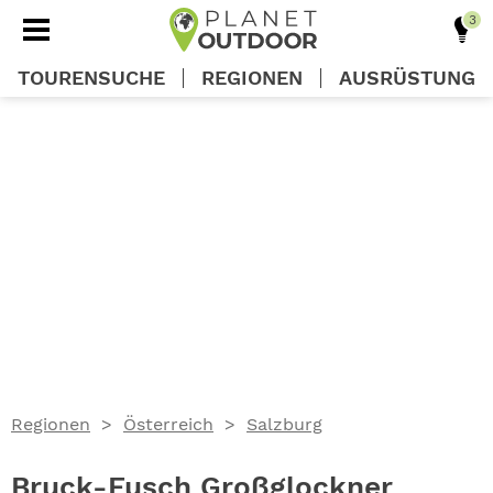
TOURENSUCHE
REGIONEN
AUSRÜSTUNG
REGIONEN
TOUREN
AUSRÜSTUNG
WISSEN
Regionen
Österreich
Salzburg
OUTDOOR DEALS
Bruck-Fusch Großglockner