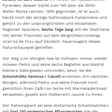
Pyrenäen, dessen Gipfel zum Teil über die 3000-
Meter-Marke reichen. 1955 gegründet, ist er auch
heute noch der einzige Nationalpark Kataloniens und
gehört zu den ursprünglichsten und einsamsten
Regionen Spaniens.
Sechs Tage lang
will der Madrilene
mit seinen Freunden auf dem Berghüttenrundweg
»Carros de Foc« (auf Deutsch: Feuerwagen) dieses
Naturschauspiel genießen.
Der Weg zum Monges-See ist mühsam. Immer wieder
müssen Pedro und seine sechs Begleiter aus Madrid
kleinere Gebirgsseen umrunden, bevor sie die
Schutzhütte Ventosa i Calvell
erreichen. Am nächsten
Morgen, während Pedro und seine Freunde noch
gemütlich ihren Café con leche mit Marmeladentoast
verspeisen, gesellt sich Hüttenwirt Jaume zu ihnen.
Der Nationalpark sei eine »botanische Schatzkammer«
mit
fast 150 endemischen Pflanzenarten
wie der