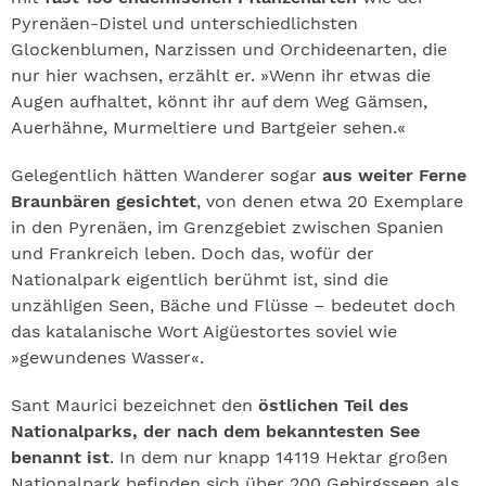
Pyrenäen-Distel und unterschiedlichsten
Glockenblumen, Narzissen und Orchideenarten, die
nur hier wachsen, erzählt er. »Wenn ihr etwas die
Augen aufhaltet, könnt ihr auf dem Weg Gämsen,
Auerhähne, Murmeltiere und Bartgeier sehen.«
Gelegentlich hätten Wanderer sogar
aus weiter Ferne
Braunbären gesichtet
, von denen etwa 20 Exemplare
in den Pyrenäen, im Grenzgebiet zwischen Spanien
und Frankreich leben. Doch das, wofür der
Nationalpark eigentlich berühmt ist, sind die
unzähligen Seen, Bäche und Flüsse – bedeutet doch
das katalanische Wort Aigüestortes soviel wie
»gewundenes Wasser«.
Sant Maurici bezeichnet den
östlichen Teil des
Nationalparks, der nach dem bekanntesten See
benannt ist
. In dem nur knapp 14119 Hektar großen
Nationalpark befinden sich über 200 Gebirgsseen als