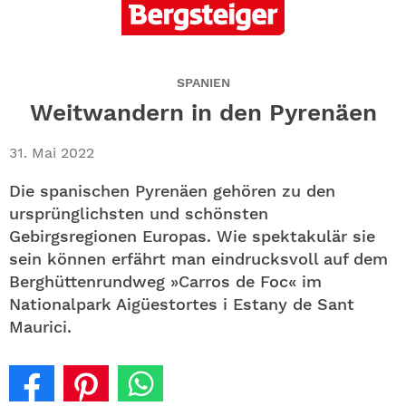
ABO
GEWINNEN
SPANIEN
NEWSLETTER
Weitwandern in den Pyrenäen
ALLE THEMEN
31. Mai 2022
Die spanischen Pyrenäen gehören zu den
SHOP
ursprünglichsten und schönsten
Gebirgsregionen Europas. Wie spektakulär sie
sein können erfährt man eindrucksvoll auf dem
Berghüttenrundweg »Carros de Foc« im
Nationalpark Aigüestortes i Estany de Sant
Maurici.