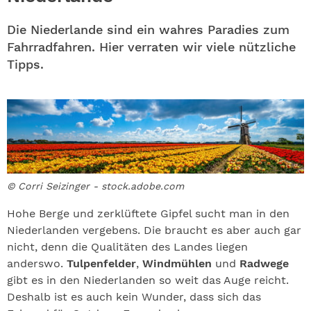
ABO
Die Niederlande sind ein wahres Paradies zum
GEWINNEN
Fahrradfahren. Hier verraten wir viele nützliche
Tipps.
NEWSLETTER
ALLE THEMEN
SHOP
© Corri Seizinger - stock.adobe.com
Hohe Berge und zerklüftete Gipfel sucht man in den
Niederlanden vergebens. Die braucht es aber auch gar
nicht, denn die Qualitäten des Landes liegen
anderswo.
Tulpenfelder
,
Windmühlen
und
Radwege
gibt es in den Niederlanden so weit das Auge reicht.
Deshalb ist es auch kein Wunder, dass sich das