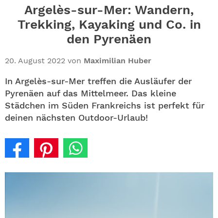
ABO
Argelès-sur-Mer: Wandern,
Trekking, Kayaking und Co. in
GEWINNEN
den Pyrenäen
NEWSLETTER
20. August 2022
von
Maximilian Huber
ALLE THEMEN
In Argelès-sur-Mer treffen die Ausläufer der
Pyrenäen auf das Mittelmeer. Das kleine
Städchen im Süden Frankreichs ist perfekt für
SHOP
deinen nächsten Outdoor-Urlaub!