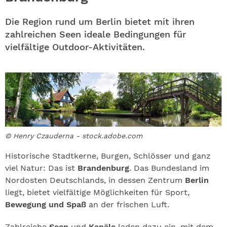
ABO
Die Region rund um Berlin bietet mit ihren
GEWINNEN
zahlreichen Seen ideale Bedingungen für
vielfältige Outdoor-Aktivitäten.
NEWSLETTER
ALLE THEMEN
SHOP
© Henry Czauderna - stock.adobe.com
Historische Stadtkerne, Burgen, Schlösser und ganz
viel Natur: Das ist
Brandenburg
. Das Bundesland im
Nordosten Deutschlands, in dessen Zentrum
Berlin
liegt, bietet vielfältige Möglichkeiten für Sport,
Bewegung und Spaß
an der frischen Luft.
Zahlreiche
Seen
und
Kanäle
laden dazu ein, mit dem