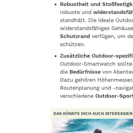
Robustheit und Stoßfestigke
robuste und
widerstandsfä
standhält. Die ideale Outdo
widerstandsfähiges Gehäus
Schutzrand
verfügen, um de
schützen.
Zusätzliche Outdoor-spezif
Outdoor-Smartwatch sollte
die
Bedürfnisse
von Abenteu
Dazu gehören Höhenmesser,
Routenplanung und -navigat
verschiedene
Outdoor-Spor
DAS KÖNNTE DICH AUCH INTERESSIE